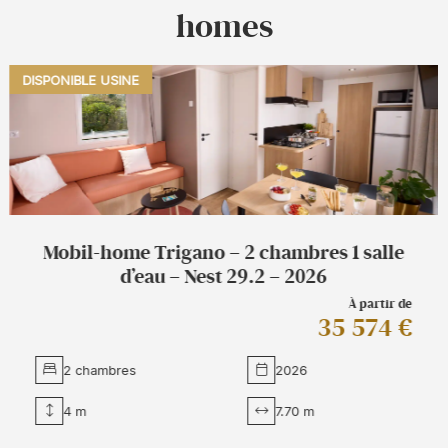
homes
DISPONIBLE USINE
Trigano – 2 chambres 1 salle
Mobil-home 
eau – Nest 29.2 – 2026
d’eau
À partir de
35 574 €
2 chambres
2026
4 m
7.70 m