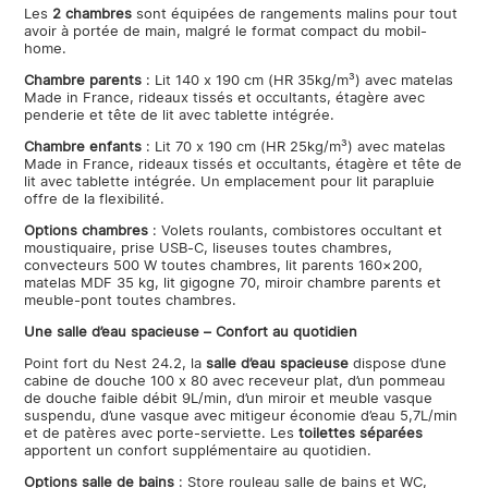
Les
2 chambres
sont équipées de rangements malins pour tout
avoir à portée de main, malgré le format compact du mobil-
home.
Chambre parents
: Lit 140 x 190 cm (HR 35kg/m³) avec matelas
Made in France, rideaux tissés et occultants, étagère avec
penderie et tête de lit avec tablette intégrée.
Chambre enfants
: Lit 70 x 190 cm (HR 25kg/m³) avec matelas
Made in France, rideaux tissés et occultants, étagère et tête de
lit avec tablette intégrée. Un emplacement pour lit parapluie
offre de la flexibilité.
Options chambres
: Volets roulants, combistores occultant et
moustiquaire, prise USB-C, liseuses toutes chambres,
convecteurs 500 W toutes chambres, lit parents 160×200,
matelas MDF 35 kg, lit gigogne 70, miroir chambre parents et
meuble-pont toutes chambres.
Une salle d’eau spacieuse – Confort au quotidien
Point fort du Nest 24.2, la
salle d’eau spacieuse
dispose d’une
cabine de douche 100 x 80 avec receveur plat, d’un pommeau
de douche faible débit 9L/min, d’un miroir et meuble vasque
suspendu, d’une vasque avec mitigeur économie d’eau 5,7L/min
et de patères avec porte-serviette. Les
toilettes séparées
apportent un confort supplémentaire au quotidien.
Options salle de bains
: Store rouleau salle de bains et WC,