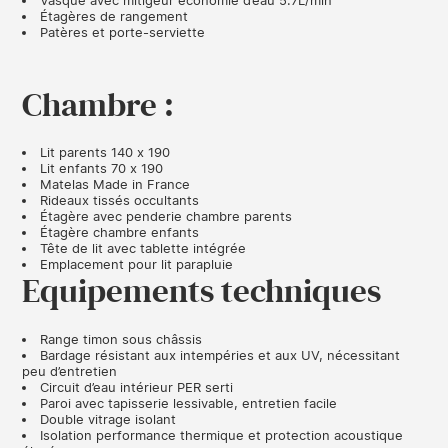
Vasque avec mitigeur économie d’eau 5.7L/min
Étagères de rangement
Patères et porte-serviette
Chambre :
Lit parents 140 x 190
Lit enfants 70 x 190
Matelas Made in France
Rideaux tissés occultants
Étagère avec penderie chambre parents
Étagère chambre enfants
Tête de lit avec tablette intégrée
Emplacement pour lit parapluie
Equipements techniques
Range timon sous châssis
Bardage résistant aux intempéries et aux UV, nécessitant
peu d’entretien
Circuit d’eau intérieur PER serti
Paroi avec tapisserie lessivable, entretien facile
Double vitrage isolant
Isolation performance thermique et protection acoustique