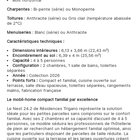
Bois horizontal
Charpentes
: Bi-pente (série) ou Monopente
Toitures
: Anthracite (série) ou Gris clair (température abaissée
de 2°C)
Menuiseries
: Blanc (série) ou Anthracite
Caractéristiques techniques :
Dimensions intérieures :
6,13 x 3,66 m (22,43 m²)
Encombrement au sol :
6,39 x 4 m (25,56 m²)
Capacité :
4 à 5 personnes
Configuration :
2 chambres, 1 salle de bains, toilettes
séparées
Année :
Collection 2026
Points forts :
Compact et familial, cuisine ouverte sur
terrasse, salle d’eau spacieuse, toilettes séparées, rangements
malins, fabrication française
Le mobil-home compact familial par excellence
Le Nest 24.2 de Résidences Trigano représente la solution
idéale pour les petites parcelles sans compromis sur le confort
familial. Avec ses 2 chambres et sa capacité d’accueil de 4 à 5
personnes, ce modèle séduira les professionnels de l’hôtellerie
de plein air recherchant un hébergement familial optimisé, ainsi
que les particuliers disposant de parcelles de taille réduite. La
cuisine ouverte sur la terrasse et les larges ouvertures créent