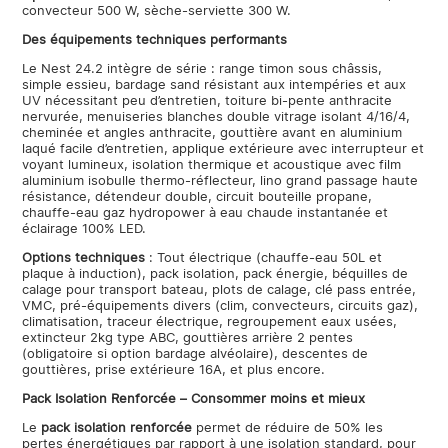
convecteur 500 W, sèche-serviette 300 W.
Des équipements techniques performants
Le Nest 24.2 intègre de série : range timon sous châssis,
simple essieu, bardage sand résistant aux intempéries et aux
UV nécessitant peu d’entretien, toiture bi-pente anthracite
nervurée, menuiseries blanches double vitrage isolant 4/16/4,
cheminée et angles anthracite, gouttière avant en aluminium
laqué facile d’entretien, applique extérieure avec interrupteur et
voyant lumineux, isolation thermique et acoustique avec film
aluminium isobulle thermo-réflecteur, lino grand passage haute
résistance, détendeur double, circuit bouteille propane,
chauffe-eau gaz hydropower à eau chaude instantanée et
éclairage 100% LED.
Options techniques
: Tout électrique (chauffe-eau 50L et
plaque à induction), pack isolation, pack énergie, béquilles de
calage pour transport bateau, plots de calage, clé pass entrée,
VMC, pré-équipements divers (clim, convecteurs, circuits gaz),
climatisation, traceur électrique, regroupement eaux usées,
extincteur 2kg type ABC, gouttières arrière 2 pentes
(obligatoire si option bardage alvéolaire), descentes de
gouttières, prise extérieure 16A, et plus encore.
Pack Isolation Renforcée – Consommer moins et mieux
Le
pack isolation renforcée
permet de réduire de 50% les
pertes énergétiques par rapport à une isolation standard, pour