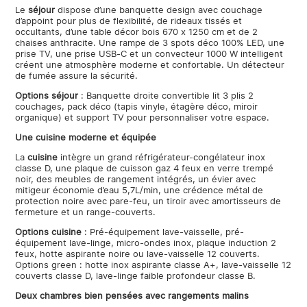
Le
séjour
dispose d’une banquette design avec couchage
d’appoint pour plus de flexibilité, de rideaux tissés et
occultants, d’une table décor bois 670 x 1250 cm et de 2
chaises anthracite. Une rampe de 3 spots déco 100% LED, une
prise TV, une prise USB-C et un convecteur 1000 W intelligent
créent une atmosphère moderne et confortable. Un détecteur
de fumée assure la sécurité.
Options séjour
: Banquette droite convertible lit 3 plis 2
couchages, pack déco (tapis vinyle, étagère déco, miroir
organique) et support TV pour personnaliser votre espace.
Une cuisine moderne et équipée
La
cuisine
intègre un grand réfrigérateur-congélateur inox
classe D, une plaque de cuisson gaz 4 feux en verre trempé
noir, des meubles de rangement intégrés, un évier avec
mitigeur économie d’eau 5,7L/min, une crédence métal de
protection noire avec pare-feu, un tiroir avec amortisseurs de
fermeture et un range-couverts.
Options cuisine
: Pré-équipement lave-vaisselle, pré-
équipement lave-linge, micro-ondes inox, plaque induction 2
feux, hotte aspirante noire ou lave-vaisselle 12 couverts.
Options green : hotte inox aspirante classe A+, lave-vaisselle 12
couverts classe D, lave-linge faible profondeur classe B.
Deux chambres bien pensées avec rangements malins