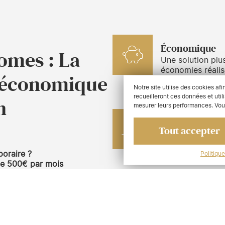
Économique
omes : La
Une solution plu
économies réalis
t économique
ou vos travaux.
Notre site utilise des cookies af
recueilleront ces données et uti
n
mesurer leurs performances. Vo
Tout confort
Tout accepter
Un logement clé 
vivre comme à l
oraire ?
Politiqu
de 500€ par mois
ésormais la location de mobil-
Sur place
ollectivités, etc.) et les
Restez à proximi
oraire…). Une alternative
des travaux au q
 à tous les besoins de