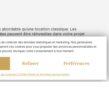
s abordable qu’une location classique. Les
ées peuvent être réinvesties dans votre projet
in de collecter des données statistiques et marketing. Nos partenaires
liseront ces cookies pour vous proposer des annonces personnalisées et
us pouvez révoquer votre consentement à tout moment.
Refuser
Préférences
en main, équipé de tout le nécessaire pour
a maison.
e de cookies
Confidentialité et données personnelles
té de votre chantier pour suivre l’avancement
uotidien.