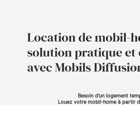
Location de mobil-h
solution pratique e
avec Mobils Diffusio
Besoin d’un logement temp
Louez votre mobil-home à partir 
Mobils Diffusion élargit son offre et propose d
homes pour les professionnels (BTP, assurance, c
particuliers (travaux, sinistre, relogement temp
simple, confortable et abordable pour répondre
logement temporaire.