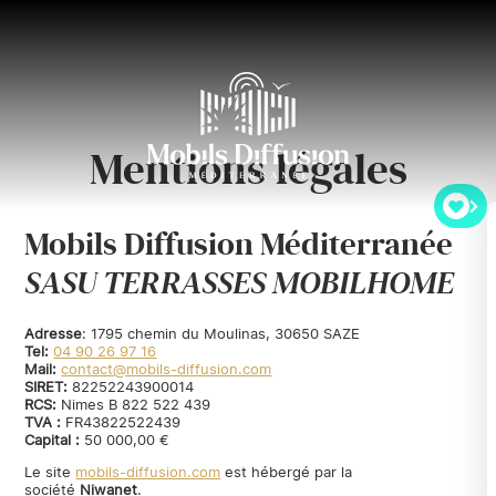
Mentions légales
Mobils Diffusion Méditerranée
SASU TERRASSES MOBILHOME
Adresse
:
1795 chemin du Moulinas, 30650 SAZE
Tel:
04 90 26 97 16
Mail:
contact@mobils-diffusion.com
SIRET:
82252243900014
RCS:
Nimes B 822 522 439
TVA :
FR43822522439
Capital :
50 000,00 €
Le site
mobils-diffusion.com
est hébergé par la
société
Niwanet
.