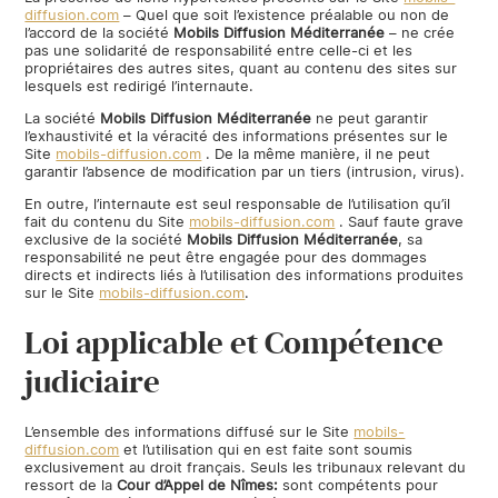
diffusion.com
– Quel que soit l’existence préalable ou non de
l’accord de la société
Mobils Diffusion Méditerranée
– ne crée
pas une solidarité de responsabilité entre celle-ci et les
propriétaires des autres sites, quant au contenu des sites sur
lesquels est redirigé l’internaute.
La société
Mobils Diffusion Méditerranée
ne peut garantir
l’exhaustivité et la véracité des informations présentes sur le
Site
mobils-diffusion.com
. De la même manière, il ne peut
garantir l’absence de modification par un tiers (intrusion, virus).
En outre, l’internaute est seul responsable de l’utilisation qu’il
fait du contenu du Site
mobils-diffusion.com
. Sauf faute grave
exclusive de la société
Mobils Diffusion Méditerranée
, sa
responsabilité ne peut être engagée pour des dommages
directs et indirects liés à l’utilisation des informations produites
sur le Site
mobils-diffusion.com
.
Loi applicable et Compétence
judiciaire
L’ensemble des informations diffusé sur le Site
mobils-
diffusion.com
et l’utilisation qui en est faite sont soumis
exclusivement au droit français. Seuls les tribunaux relevant du
ressort de la
Cour d’Appel
de Nîmes
:
sont compétents pour