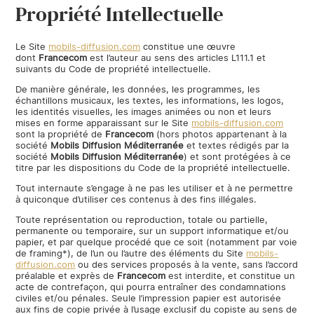
Propriété Intellectuelle
Le Site
mobils-diffusion.com
constitue une œuvre
dont
Francecom
est l’auteur au sens des articles L111.1 et
suivants du Code de propriété intellectuelle.
De manière générale, les données, les programmes, les
échantillons musicaux, les textes, les informations, les logos,
les identités visuelles, les images animées ou non et leurs
mises en forme apparaissant sur le Site
mobils-diffusion.com
sont la propriété de
Francecom
(hors photos appartenant à la
société
Mobils Diffusion Méditerranée
et textes rédigés par la
société
Mobils Diffusion Méditerranée
) et sont protégées à ce
titre par les dispositions du Code de la propriété intellectuelle.
Tout internaute s’engage à ne pas les utiliser et à ne permettre
à quiconque d’utiliser ces contenus à des fins illégales.
Toute représentation ou reproduction, totale ou partielle,
permanente ou temporaire, sur un support informatique et/ou
papier, et par quelque procédé que ce soit (notamment par voie
de framing*), de l’un ou l’autre des éléments du Site
mobils-
diffusion.com
ou des services proposés à la vente, sans l’accord
préalable et exprès de
Francecom
est interdite, et constitue un
acte de contrefaçon, qui pourra entraîner des condamnations
civiles et/ou pénales. Seule l’impression papier est autorisée
aux fins de copie privée à l’usage exclusif du copiste au sens de