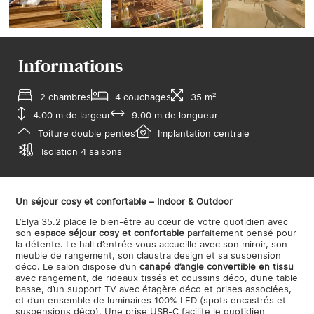
Informations
2 chambres
4 couchages
35 m²
4.00 m de largeur
9.00 m de longueur
Toiture double pentes
Implantation centrale
Isolation 4 saisons
Un séjour cosy et confortable – Indoor & Outdoor
L’Elya 35.2 place le bien-être au cœur de votre quotidien avec
son
espace séjour cosy et confortable
parfaitement pensé pour
la détente. Le hall d’entrée vous accueille avec son miroir, son
meuble de rangement, son claustra design et sa suspension
déco. Le salon dispose d’un
canapé d’angle convertible en tissu
avec rangement, de rideaux tissés et coussins déco, d’une table
basse, d’un support TV avec étagère déco et prises associées,
et d’un ensemble de luminaires 100% LED (spots encastrés et
suspensions déco). Une prise USB-C facilite le quotidien