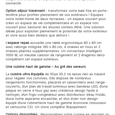
connecté.
Option séjour traversant
: transformez votre baie fixe en porte-
fenêtre pour profiter pleinement de vos extérieurs ! Équipez
votre mobil-home de deux terrasses : un espace couvert pour
créer un espace de vie complémentaire et un espace non
couvert pour savourer les douces soirées d’été. Une solution
idéale pour exploiter pleinement le potentiel de votre extérieur
et vivre aussi bien dedans que dehors !
L’
espace repas
accueille une table ergonomique 80 x 80 cm
avec rallonge intégrée 160 x 80 cm, 4 chaises en tissu et 2
chaises pliantes supplémentaires. Un convecteur intelligent
1000 W, un meuble caisson de rangement et 2 étagères déco
complètent cet espace lumineux.
Une cuisine haut de gamme – Au gré des saveurs
La
cuisine ultra équipée
de l’Elya 35.2 ne laisse rien au hasard
pour régaler vos convives. Elle dispose de nombreux
rangements fonctionnels, placards et casseroliers avec range-
couverts, d’un plan de travail lumineux avec bandeau LED, d’une
plaque en verre 4 feux gaz avec crédence design facile à
nettoyer, d’un frigo-congélateur avec distributeur d’eau froide,
d’une hotte aspirante encastrée, et d’un évier noir design
équipé d’une robinetterie haut de gamme économe (mousseur
et cartouche C2). Un store complète l’équipement.
Options disponibles
: Personnalisez votre cuisine en ajoutant un