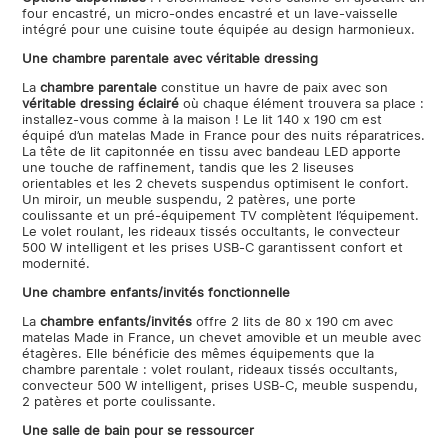
four encastré, un micro-ondes encastré et un lave-vaisselle
intégré pour une cuisine toute équipée au design harmonieux.
Une chambre parentale avec véritable dressing
La
chambre parentale
constitue un havre de paix avec son
véritable dressing éclairé
où chaque élément trouvera sa place :
installez-vous comme à la maison ! Le lit 140 x 190 cm est
équipé d’un matelas Made in France pour des nuits réparatrices.
La tête de lit capitonnée en tissu avec bandeau LED apporte
une touche de raffinement, tandis que les 2 liseuses
orientables et les 2 chevets suspendus optimisent le confort.
Un miroir, un meuble suspendu, 2 patères, une porte
coulissante et un pré-équipement TV complètent l’équipement.
Le volet roulant, les rideaux tissés occultants, le convecteur
500 W intelligent et les prises USB-C garantissent confort et
modernité.
Une chambre enfants/invités fonctionnelle
La
chambre enfants/invités
offre 2 lits de 80 x 190 cm avec
matelas Made in France, un chevet amovible et un meuble avec
étagères. Elle bénéficie des mêmes équipements que la
chambre parentale : volet roulant, rideaux tissés occultants,
convecteur 500 W intelligent, prises USB-C, meuble suspendu,
2 patères et porte coulissante.
Une salle de bain pour se ressourcer