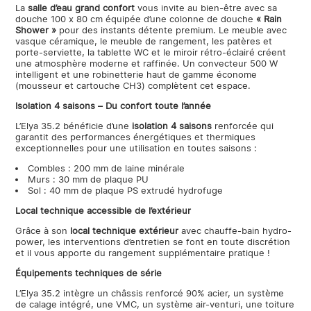
La
salle d’eau grand confort
vous invite au bien-être avec sa
douche 100 x 80 cm équipée d’une colonne de douche
« Rain
Shower »
pour des instants détente premium. Le meuble avec
vasque céramique, le meuble de rangement, les patères et
porte-serviette, la tablette WC et le miroir rétro-éclairé créent
une atmosphère moderne et raffinée. Un convecteur 500 W
intelligent et une robinetterie haut de gamme économe
(mousseur et cartouche CH3) complètent cet espace.
Isolation 4 saisons – Du confort toute l’année
L’Elya 35.2 bénéficie d’une
isolation 4 saisons
renforcée qui
garantit des performances énergétiques et thermiques
exceptionnelles pour une utilisation en toutes saisons :
Combles : 200 mm de laine minérale
Murs : 30 mm de plaque PU
Sol : 40 mm de plaque PS extrudé hydrofuge
Local technique accessible de l’extérieur
Grâce à son
local technique extérieur
avec chauffe-bain hydro-
power, les interventions d’entretien se font en toute discrétion
et il vous apporte du rangement supplémentaire pratique !
Équipements techniques de série
L’Elya 35.2 intègre un châssis renforcé 90% acier, un système
de calage intégré, une VMC, un système air-venturi, une toiture