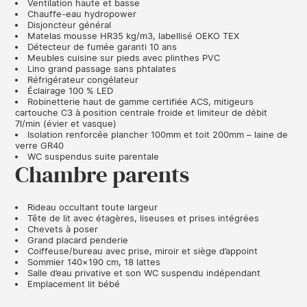
Ventilation haute et basse
Chauffe-eau hydropower
Disjoncteur général
Matelas mousse HR35 kg/m3, labellisé OEKO TEX
Détecteur de fumée garanti 10 ans
Meubles cuisine sur pieds avec plinthes PVC
Lino grand passage sans phtalates
Réfrigérateur congélateur
Éclairage 100 % LED
Robinetterie haut de gamme certifiée ACS, mitigeurs
cartouche C3 à position centrale froide et limiteur de débit
7l/min (évier et vasque)
Isolation renforcée plancher 100mm et toit 200mm – laine de
verre GR40
WC suspendus suite parentale
Chambre parents
Rideau occultant toute largeur
Tête de lit avec étagères, liseuses et prises intégrées
Chevets à poser
Grand placard penderie
Coiffeuse/bureau avec prise, miroir et siège d’appoint
Sommier 140×190 cm, 18 lattes
Salle d’eau privative et son WC suspendu indépendant
Emplacement lit bébé