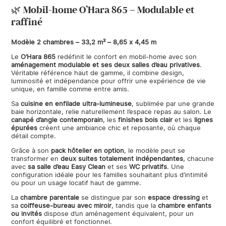
🌿 Mobil-home O’Hara 865 – Modulable et
raffiné
Modèle 2 chambres – 33,2 m² – 8,65 x 4,45 m
Le
O’Hara 865
redéfinit le confort en mobil-home avec son
aménagement modulable et ses deux salles d’eau privatives
.
Véritable référence haut de gamme, il combine design,
luminosité et indépendance pour offrir une expérience de vie
unique, en famille comme entre amis.
Sa
cuisine en enfilade ultra-lumineuse
, sublimée par une grande
baie horizontale, relie naturellement l’espace repas au salon. Le
canapé d’angle contemporain
, les
finishes bois clair
et les
lignes
épurées
créent une ambiance chic et reposante, où chaque
détail compte.
Grâce à son
pack hôtelier en option
, le modèle peut se
transformer en
deux suites totalement indépendantes
, chacune
avec
sa salle d’eau Easy Clean
et ses
WC privatifs
. Une
configuration idéale pour les familles souhaitant plus d’intimité
ou pour un usage locatif haut de gamme.
La
chambre parentale
se distingue par son
espace dressing
et
sa
coiffeuse-bureau avec miroir
, tandis que la
chambre enfants
ou invités
dispose d’un aménagement équivalent, pour un
confort équilibré et fonctionnel.