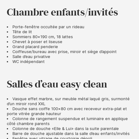
Chambre enfants/invités
Porte-fenêtre occultée par un rideau
Tête de lit
Sommiers 80×190 cm, 18 lattes
Chevet à poser et liseuse
Grand placard penderie
Coiffeuse/bureau avec prise, miroir et siège d’appoint
Salle d’eau privative
WC indépendant
Salles d’eau easy clean
Vasque effet marbre, sur meuble métal laqué gris, surmonté
d’un miroir rond XXL
Douche sans coiffe 100×80 cm avec receveur extra-plat et
porte vitrée grande hauteur
Colonne de rangement suspendue et luminaire en applique
côté chambre parents
Colonne de douche «Elle & Lui» dans la suite parentale
Barre de douche ajustable dans la salle d’eau enfants/invités
Fenêtre avec vitrage de courtoisie dépoli