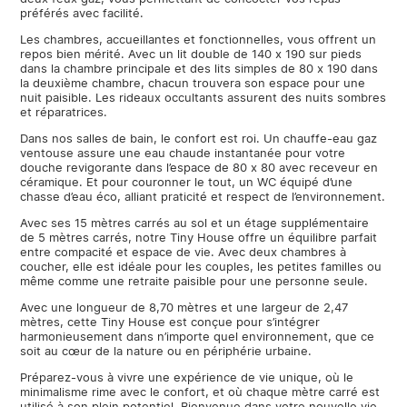
préférés avec facilité.
Les chambres, accueillantes et fonctionnelles, vous offrent un
repos bien mérité. Avec un lit double de 140 x 190 sur pieds
dans la chambre principale et des lits simples de 80 x 190 dans
la deuxième chambre, chacun trouvera son espace pour une
nuit paisible. Les rideaux occultants assurent des nuits sombres
et réparatrices.
Dans nos salles de bain, le confort est roi. Un chauffe-eau gaz
ventouse assure une eau chaude instantanée pour votre
douche revigorante dans l’espace de 80 x 80 avec receveur en
céramique. Et pour couronner le tout, un WC équipé d’une
chasse d’eau éco, alliant praticité et respect de l’environnement.
Avec ses 15 mètres carrés au sol et un étage supplémentaire
de 5 mètres carrés, notre Tiny House offre un équilibre parfait
entre compacité et espace de vie. Avec deux chambres à
coucher, elle est idéale pour les couples, les petites familles ou
même comme une retraite paisible pour une personne seule.
Avec une longueur de 8,70 mètres et une largeur de 2,47
mètres, cette Tiny House est conçue pour s’intégrer
harmonieusement dans n’importe quel environnement, que ce
soit au cœur de la nature ou en périphérie urbaine.
Préparez-vous à vivre une expérience de vie unique, où le
minimalisme rime avec le confort, et où chaque mètre carré est
utilisé à son plein potentiel. Bienvenue dans votre nouvelle vie,