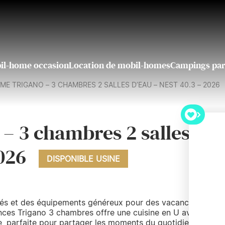
il-home occasion
Location de mobil-homes
Campings par
ME TRIGANO – 3 CHAMBRES 2 SALLES D’EAU – NEST 40.3 – 2026
– 3 chambres 2 salles
2026
DISPONIBLE USINE
sés et des équipements généreux pour des vacances en
nces Trigano 3 chambres offre une cuisine en U avec
e, parfaite pour partager les moments du quotidien. Le