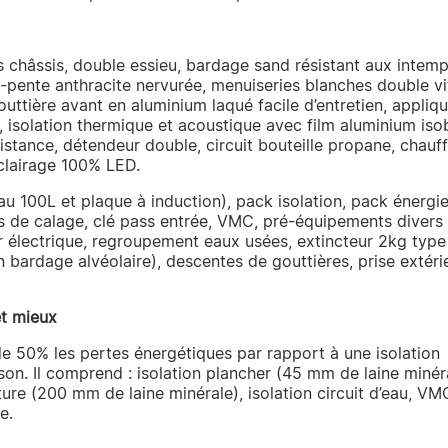
s châssis, double essieu, bardage sand résistant aux intemp
bi-pente anthracite nervurée, menuiseries blanches double v
outtière avant en aluminium laqué facile d’entretien, appliq
, isolation thermique et acoustique avec film aluminium iso
istance, détendeur double, circuit bouteille propane, chauf
clairage 100% LED.
au 100L et plaque à induction), pack isolation, pack énergie
s de calage, clé pass entrée, VMC, pré-équipements divers 
eur électrique, regroupement eaux usées, extincteur 2kg typ
on bardage alvéolaire), descentes de gouttières, prise extéri
t mieux
e 50% les pertes énergétiques par rapport à une isolation
on. Il comprend : isolation plancher (45 mm de laine minéra
ture (200 mm de laine minérale), isolation circuit d’eau, VM
e.