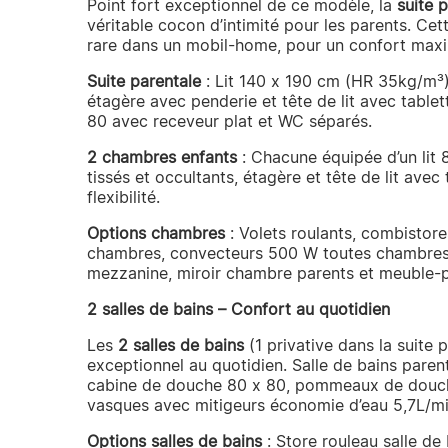
Point fort exceptionnel de ce modèle, la
suite 
véritable cocon d’intimité pour les parents. C
rare dans un mobil-home, pour un confort maxi
Suite parentale
: Lit 140 x 190 cm (HR 35kg/m³)
étagère avec penderie et tête de lit avec table
80 avec receveur plat et WC séparés.
2 chambres enfants
: Chacune équipée d’un lit
tissés et occultants, étagère et tête de lit avec
flexibilité.
Options chambres
: Volets roulants, combistore
chambres, convecteurs 500 W toutes chambres, 
mezzanine, miroir chambre parents et meuble-
2 salles de bains – Confort au quotidien
Les
2 salles de bains
(1 privative dans la suite 
exceptionnel au quotidien. Salle de bains pare
cabine de douche 80 x 80, pommeaux de douche
vasques avec mitigeurs économie d’eau 5,7L/mi
Options salles de bains
: Store rouleau salle d