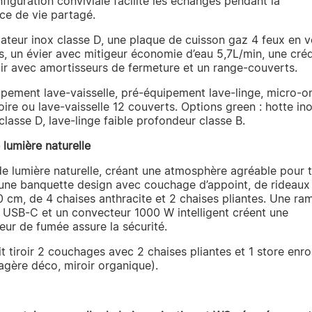
figuration conviviale facilite les échanges pendant la
ce de vie partagé.
lateur inox classe D, une plaque de cuisson gaz 4 feux en v
s, un évier avec mitigeur économie d’eau 5,7L/min, une cr
oir avec amortisseurs de fermeture et un range-couverts.
uipement lave-vaisselle, pré-équipement lave-linge, micro-
oire ou lave-vaisselle 12 couverts. Options green : hotte in
classe D, lave-linge faible profondeur classe B.
 lumière naturelle
e lumière naturelle, créant une atmosphère agréable pour 
’une banquette design avec couchage d’appoint, de rideaux 
0 cm, de 4 chaises anthracite et 2 chaises pliantes. Une r
 USB-C et un convecteur 1000 W intelligent créent une
ur de fumée assure la sécurité.
it tiroir 2 couchages avec 2 chaises pliantes et 1 store enro
tagère déco, miroir organique).