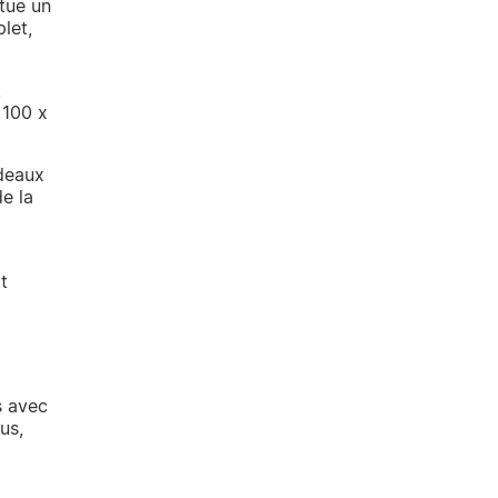
tue un
let,
,
 100 x
ideaux
de la
t
s avec
us,