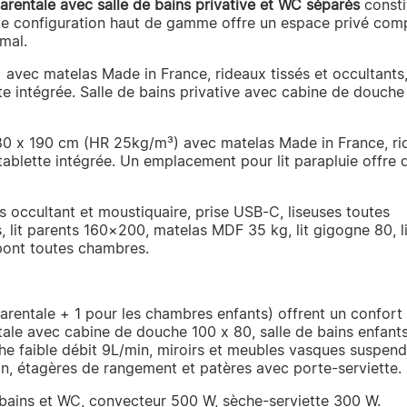
parentale avec salle de bains privative et WC séparés
consti
ette configuration haut de gamme offre un espace privé comp
mal.
 avec matelas Made in France, rideaux tissés et occultants
tte intégrée. Salle de bains privative avec cabine de douche
 80 x 190 cm (HR 25kg/m³) avec matelas Made in France, r
 tablette intégrée. Un emplacement pour lit parapluie offre 
s occultant et moustiquaire, prise USB-C, liseuses toutes
lit parents 160×200, matelas MDF 35 kg, lit gigogne 80, li
pont toutes chambres.
parentale + 1 pour les chambres enfants) offrent un confort
ntale avec cabine de douche 100 x 80, salle de bains enfant
 faible débit 9L/min, miroirs et meubles vasques suspend
n, étagères de rangement et patères avec porte-serviette.
e bains et WC, convecteur 500 W, sèche-serviette 300 W.