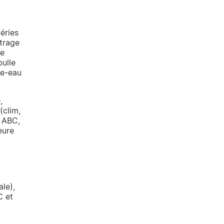
éries
itrage
ue
bulle
fe-eau
,
(clim,
e ABC,
eure
le),
C et