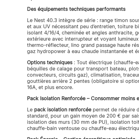
Des équipements techniques performants
Le Nest 40.3 intègre de série : range timon sou
et aux UV nécessitant peu d’entretien, toiture 
isolant 4/16/4, cheminée et angles anthracite, g
extérieure avec interrupteur et voyant lumineux
thermo-réflecteur, lino grand passage haute rés
gaz hydropower à eau chaude instantanée et é
Options techniques
: Tout électrique (chauffe-e
béquilles de calage pour transport bateau, plot
convecteurs, circuits gaz), climatisation, trac
gouttières arrière 2 pentes (obligatoire si opti
16A, et plus encore.
Pack Isolation Renforcée – Consommer moins e
Le
pack isolation renforcée
permet de réduire d
standard, pour un gain moyen de 200 € par sais
isolation des murs (30 mm de PU), isolation toi
chauffe-bain ventouse ou chauffe-eau électriqu