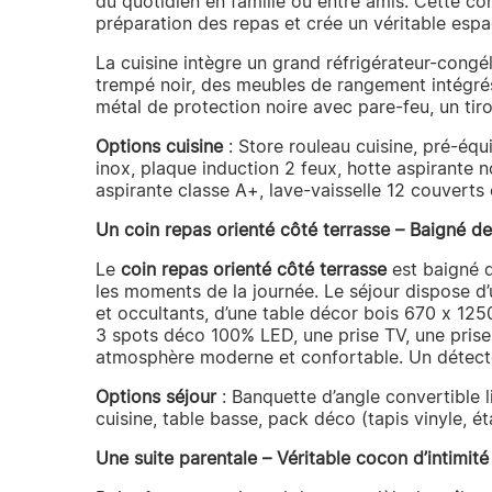
du quotidien en famille ou entre amis. Cette con
préparation des repas et crée un véritable espa
La cuisine intègre un grand réfrigérateur-congé
trempé noir, des meubles de rangement intégré
métal de protection noire avec pare-feu, un tir
Options cuisine
: Store rouleau cuisine, pré-éq
inox, plaque induction 2 feux, hotte aspirante n
aspirante classe A+, lave-vaisselle 12 couverts 
Un coin repas orienté côté terrasse – Baigné de
Le
coin repas orienté côté terrasse
est baigné d
les moments de la journée. Le séjour dispose d
et occultants, d’une table décor bois 670 x 125
3 spots déco 100% LED, une prise TV, une prise
atmosphère moderne et confortable. Un détecte
Options séjour
: Banquette d’angle convertible l
cuisine, table basse, pack déco (tapis vinyle, é
Une suite parentale – Véritable cocon d’intimité