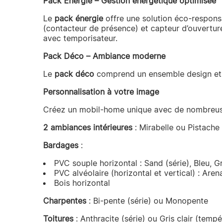
Pack Énergie – Gestion énergétique optimisée
Le
pack énergie
offre une solution éco-responsa
(contacteur de présence) et capteur d’ouverture 
avec temporisateur.
Pack Déco – Ambiance moderne
Le
pack déco
comprend un ensemble design et c
Personnalisation à votre image
Créez un mobil-home unique avec de nombreuse
2 ambiances intérieures
: Mirabelle ou Pistache
Bardages
:
PVC souple horizontal : Sand (série), Bleu, Gr
PVC alvéolaire (horizontal et vertical) : Aren
Bois horizontal
Charpentes
: Bi-pente (série) ou Monopente
Toitures
: Anthracite (série) ou Gris clair (tem