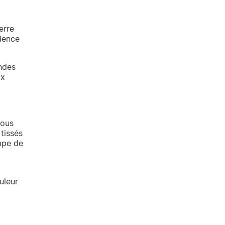
erre
édence
ondes
ox
tous
tissés
ampe de
uleur