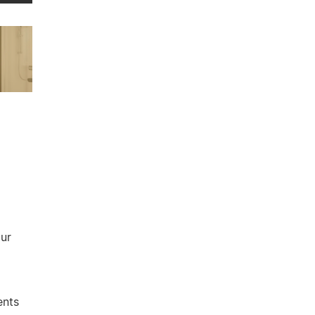
our
ents