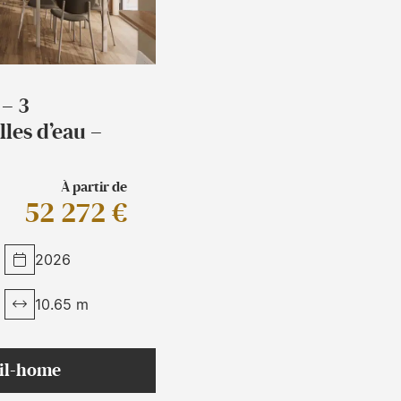
– 3
lles d’eau –
À partir de
52 272 €
2026
10.65 m
bil-home