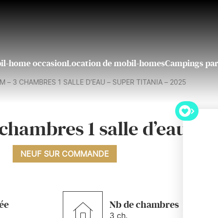
il-home occasion
Location de mobil-homes
Campings par
 – 3 CHAMBRES 1 SALLE D’EAU – SUPER TITANIA – 2025
chambres 1 salle d’eau –
5
NEUF SUR COMMANDE
ée
Nb de chambres
5
3 ch.