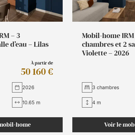
RM – 3
Mobil-home IRM 
le d’eau – Lilas
chambres et 2 sa
Violette – 2026
À partir de
50 160 €
2026
3 chambres
10.65 m
4 m
 mobil-home
Voir le mo