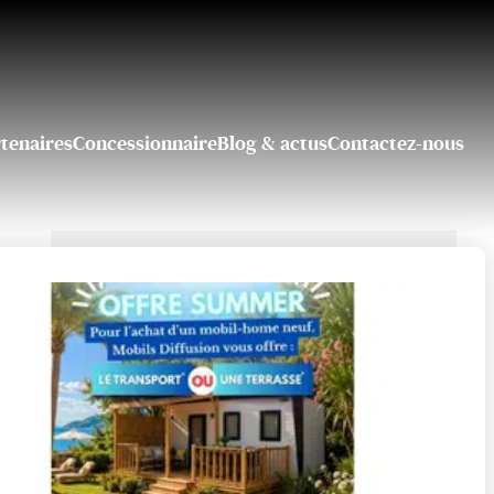
tenaires
Concessionnaire
Blog & actus
Contactez-nous
Une question ? Une
information ?
Contactez-nous
04 90 26 97 16