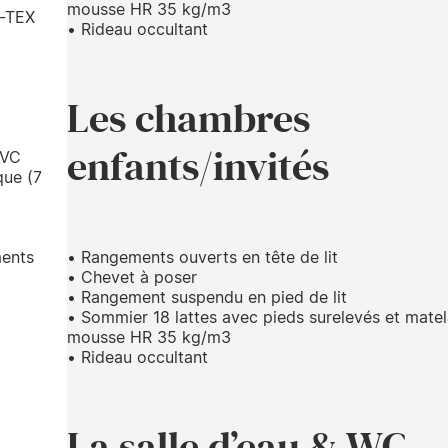
mousse HR 35 kg/m3
O-TEX
• Rideau occultant
Les chambres
enfants/invités
PVC
que (7
r
ments
• Rangements ouverts en tête de lit
• Chevet à poser
• Rangement suspendu en pied de lit
• Sommier 18 lattes avec pieds surelevés et mate
mousse HR 35 kg/m3
• Rideau occultant
La salle d’eau & WC