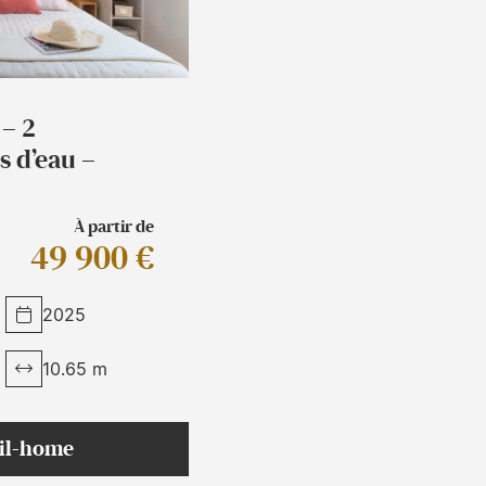
– 2
s d’eau –
À partir de
49 900 €
2025
10.65 m
bil-home