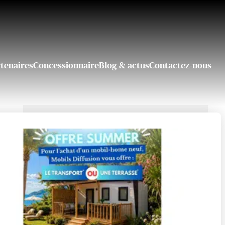
tenaires
Concessionnaire
Blog & actus
Contactez-nous
Une question ? Une
information ?
Contactez-nous
04 90 26 97 16