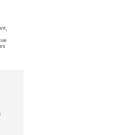
nt,
çue
urs
c