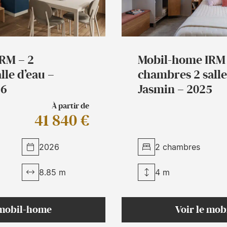
RM – 2
Mobil-home IRM 
lle d’eau –
chambres 2 salle
26
Jasmin – 2025
À partir de
41 840 €
2026
2 chambres
8.85 m
4 m
 mobil-home
Voir le mo