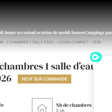
il-home occasion
Location de mobil-homes
Campings par
M – 2 CHAMBRES 1 SALLE D’EAU – LOGGIA COMPACT – 2026
chambres 1 salle d’eau –
026
NEUF SUR COMMANDE
ée
Nb de chambres
2 ch.