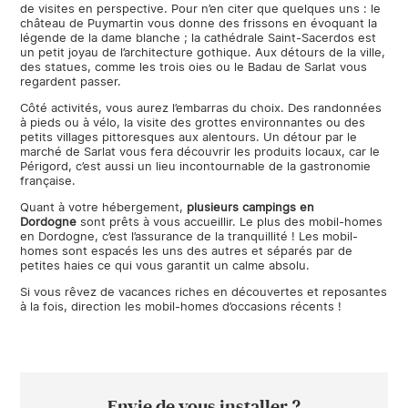
de visites en perspective. Pour n’en citer que quelques uns : le
château de Puymartin vous donne des frissons en évoquant la
légende de la dame blanche ; la cathédrale Saint-Sacerdos est
un petit joyau de l’architecture gothique. Aux détours de la ville,
des statues, comme les trois oies ou le Badau de Sarlat vous
regardent passer.
Côté activités, vous aurez l’embarras du choix. Des randonnées
à pieds ou à vélo, la visite des grottes environnantes ou des
petits villages pittoresques aux alentours. Un détour par le
marché de Sarlat vous fera découvrir les produits locaux, car le
Périgord, c’est aussi un lieu incontournable de la gastronomie
française.
Quant à votre hébergement,
plusieurs campings en
Dordogne
sont prêts à vous accueillir. Le plus des mobil-homes
en Dordogne, c’est l’assurance de la tranquillité ! Les mobil-
homes sont espacés les uns des autres et séparés par de
petites haies ce qui vous garantit un calme absolu.
Si vous rêvez de vacances riches en découvertes et reposantes
à la fois, direction les mobil-homes d’occasions récents
!
Envie de vous installer ?