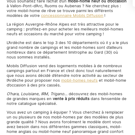
Vous souhaitez faire l’achat d’un
mobil-home neuf ou d’occasion
à Vallon-Pont-d’Arc, Ruoms ou Aubenas ? Ne cherchez plus :
votre mobil-home de rêve se trouve parmi les différents
modèles de votre
concessionnaire Mobils Diffusion
!
La région Auvergne-Rhône Alpes est très attractive pour le
camping : profitez-en pour acheter les meilleurs mobil-homes
neufs et occasions du marché pour votre camping !
L’Ardèche est dans le top 3 des 10 départements où il y a le plus
grand nombre de campings et les mobil-homes sont d’ailleurs
nombreux dans ce département limitrophe au Gard (30) où
nous sommes installés.
Mobils Diffusion vend des logements mobiles à de nombreux
campings partout en France et c’est donc tout naturellement
que nous avons décidé d’étendre notre activité au secteur de
l’Ardèche pour proposer nos
mobil-homes neufs
et mobil-home
d’occasion à des prix cassés.
O’hara
,
Louisiane
,
IRM
,
Trigano…
découvrez des mobil-homes
de grandes marques en
vente à prix réduits
dans l’ensemble de
notre catalogue spécialisé.
Vous avez un camping à équiper ? Vous cherchez à remplacer
un ou plusieurs de nos mobil-homes par des modèles de plus
grande qualité ? Nous avons forcément le modèle dont vous
avez besoin dans nos différentes gammes classiques, mobil-
home anglais ou mobil-home neuf panoramique grand confort