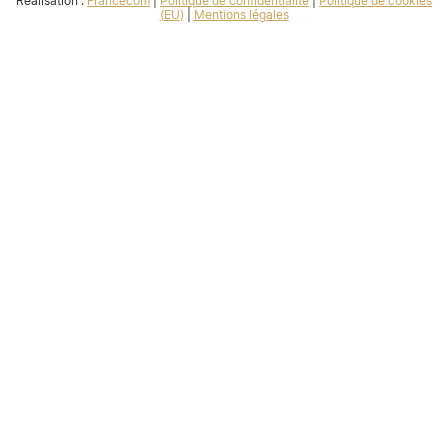
Réalisation :
Francecom
|
Politique de confidentialité
|
Politique de cookies
(EU)
|
Mentions légales