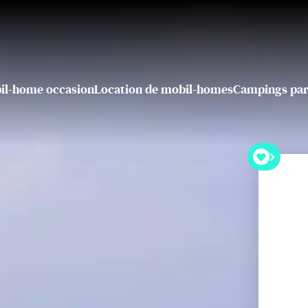
il-home occasion
Location de mobil-homes
Campings par